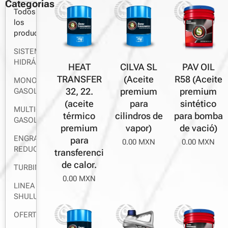
Categorías
Todos
los
productos
SISTEMAS
HIDRÁULICOS
PAV OIL
HEAT
CILVA SL
R58 (Aceite
TRANSFER
(Aceite
MONOGRADO
premium
32, 22.
premium
GASOLINA
sintético
(aceite
para
MULTIGRADO
para bomba
térmico
cilindros de
GASOLINA
de vació)
premium
vapor)
ENGRANES
para
0.00
MXN
0.00
MXN
REDUCTORES
transferencia
de calor.
TURBINAS
0.00
MXN
LINEA
SHULUSA
OFERTAS