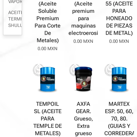
VAPOR
55 (ACEITE
(Aceite
(Aceite
PARA
Soluble
premium
ACEITE
HONEADO
Premium
para
TERMICO
DE PIEZAS
Para Corte
maquinas
SHULUSA
DE METAL)
De
electroerosionadoras)
Metales)
0.00
MXN
0.00
MXN
0.00
MXN
AXFA
TEMPOIL
MARTEX
GEAR.
SL (ACEITE
ESP. 50, 60,
Grueso,
PARA
70, 80.
Extra
TEMPLE DE
(GUIAS Y
grueso
METALES)
CORREDERA