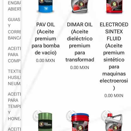
ENGRANES
ABIERTOS
GUIAS
DIMAR OIL
ELECTROED
PAV OIL
Y
(Aceite
SINTEX
(Aceite
CORREDERAS,
dieléctrico
FLUID
premium
BANCADAS
premium
(Aceite
para bomba
ACEITE
para
premium
de vacio)
PARA
transformador)
sintético
0.00
MXN
COMPRESOR
para
0.00
MXN
TEXTIL,
maquinas
HUSILLOS,
electroerosi
NEUMATICO
)
ACEITE
0.00
MXN
PARA
TEMPLE
Y
HONEADO
ACEITE