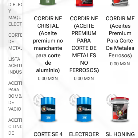
DIELECTRICO
Y
MAQUINA
CORDIR NF
CORDIR NF
CORDIR MF
ELECTROEROSIONADORA
CRISTAL
(ACEITE
(Aceites
(Aceite
PREMIUM
Premium
CORTE
premium no
PARA
Para Corte
DE
manchante
CORTE DE
De Metales
METALES
para corte
METALES
Ferrosos)
LISTA
de
NO
0.00
MXN
ACEITES
aluminio)
FERROSOS)
INDUSTRIALES
0.00
MXN
0.00
MXN
ACEITE
PARA
BOMBA
DE
VACIO
ACEITE
CILINDROS
DE
SL HONING
CORTE SE 4
ELECTROEROCOM