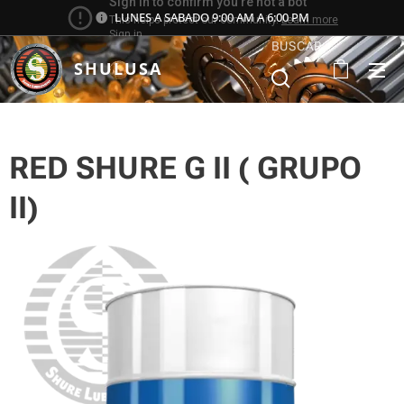
LUNES A SABADO 9:00 AM A 6:00 PM
BUSCAR
SHULUSA
RED SHURE G II ( GRUPO
II)