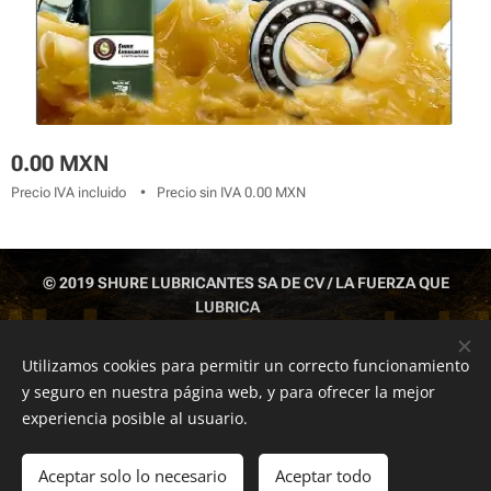
0.00
MXN
Precio IVA incluido
Precio sin IVA 0.00 MXN
© 2019 SHURE LUBRICANTES SA DE CV / LA FUERZA QUE
LUBRICA
IZTAPALAPA CDMX TEL: 55 1043 6812 ; 55 5429 6377; 551043
6813
Utilizamos cookies para permitir un correcto funcionamiento
y seguro en nuestra página web, y para ofrecer la mejor
Cookies
experiencia posible al usuario.
Añadir a la cesta
Aceptar solo lo necesario
Aceptar todo