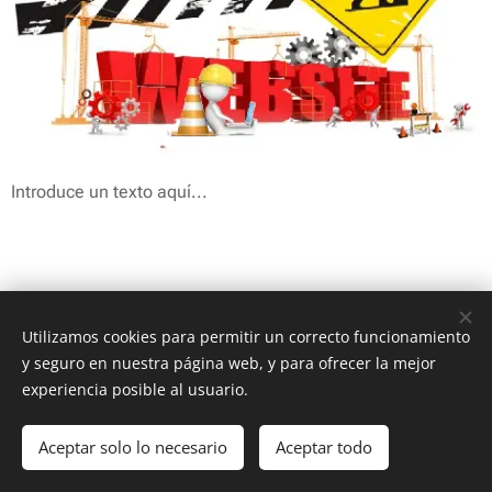
Introduce un texto aquí...
Utilizamos cookies para permitir un correcto funcionamiento
© 2019 SHURE LUBRICANTES SA DE CV / LA FUERZA QUE
y seguro en nuestra página web, y para ofrecer la mejor
LUBRICA
experiencia posible al usuario.
IZTAPALAPA CDMX TEL: 55 1043 6812 ; 55 5429 6377; 551043
6813
Aceptar solo lo necesario
Aceptar todo
Cookies