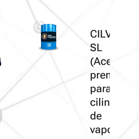
CILVA
SL
(Aceite
premium
para
cilindros
de
vapor)