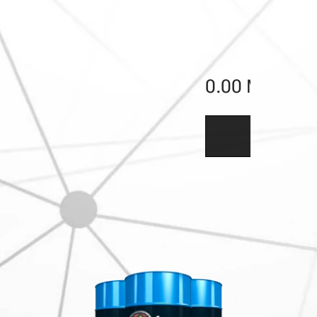
E
s
u
n
a
0.00
MXN
c
e
i
Ver detalle
t
e
e
s
t
á
f
o
r
m